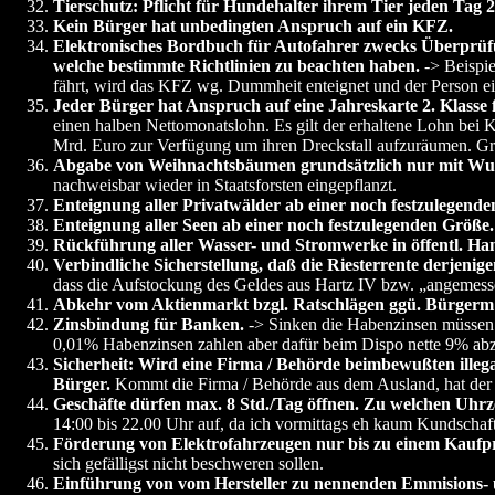
Tierschutz: Pflicht für Hundehalter ihrem Tier jeden Tag
Kein Bürger hat unbedingten Anspruch auf ein KFZ.
Elektronisches Bordbuch für Autofahrer zwecks Überprüfu
welche bestimmte Richtlinien zu beachten haben.
-> Beispie
fährt, wird das KFZ wg. Dummheit enteignet und der Person ei
Jeder Bürger hat Anspruch auf eine Jahreskarte 2. Klasse 
einen halben Nettomonatslohn. Es gilt der erhaltene Lohn bei
Mrd. Euro zur Verfügung um ihren Dreckstall aufzuräumen. Gr
Abgabe von Weihnachtsbäumen grundsätzlich nur mit Wurz
nachweisbar wieder in Staatsforsten eingepflanzt.
Enteignung aller Privatwälder ab einer noch festzulegende
Enteignung aller Seen ab einer noch festzulegenden Größe.
Rückführung aller Wasser- und Stromwerke in öffentl. Ha
Verbindliche Sicherstellung, daß die Riesterrente derjenig
dass die Aufstockung des Geldes aus Hartz IV bzw. „angemessen
Abkehr vom Aktienmarkt bzgl. Ratschlägen ggü. Bürgerm
Zinsbindung für Banken.
-> Sinken die Habenzinsen müssen n
0,01% Habenzinsen zahlen aber dafür beim Dispo nette 9% abz
Sicherheit: Wird eine Firma / Behörde beimbewußten illeg
Bürger.
Kommt die Firma / Behörde aus dem Ausland, hat der 
Geschäfte dürfen max. 8 Std./Tag öffnen. Zu welchen Uhrze
14:00 bis 22.00 Uhr auf, da ich vormittags eh kaum Kundschaft
Förderung von Elektrofahrzeugen nur bis zu einem Kaufpr
sich gefälligst nicht beschweren sollen.
Einführung von vom Hersteller zu nennenden Emmisions- 