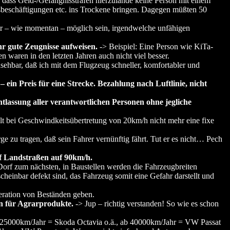
, dass Geld-/Gefängnisstrafen hierzulande keine Person mit einem
sbeschäftigungen etc. ins Trockene bringen. Dagegen müßten 50
ehr – wie momentan – möglich sein, irgendwelche unfähigen
hr gute Zeugnisse aufweisen.
-> Beispiel: Eine Person wie KiTa-
 waren in den letzten Jahren auch nicht viel besser.
nsehbar, daß ich mit dem Flugzeug schneller, komfortabler und
n Preis für eine Strecke. Bezahlung nach Luftlinie, nicht
tlassung aller verantwortlichen Personen ohne jegliche
lt bei Geschwindkeitsübertretung von 20km/h nicht mehr eine fixe
.
ge zu tragen, daß sein Fahrer vernünftig fährt. Tut er es nicht… Pech
uf Landstraßen auf 90km/h.
rf zum nächsten, in Baustellen werden die Fahrzeugbreiten
cheinbar defekt sind, das Fahrzeug somit eine Gefahr darstellt und
ration von Beständen geben.
en für Agrarprodukte.
-> Jup – richtig verstanden! So wie es schon
 25000km/Jahr = Skoda Octavia o.ä., ab 40000km/Jahr = VW Passat