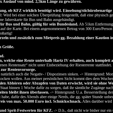
 2x Auslauf von mind. 2,5km Länge zu gewähren.
ng, ob KFZ wirklich benötigt wird. Einsehung/stichürobenartige
l: Wird bei einer solchen Überprüfung festgestellt, daß eine physisch
ne Jahreskarte für Bus und Bahn ausgehändigt.
für Bus und Bahn, gültig für sein Bundesland.
Ab 51km Entfernung v
 Kauf der Karte. Bei einem angenommenen Betrag von 300 Euro/Person 
oßartig!
eln und zusätzlich zum Mietpreis gg. Bezahlung einer Kaution i
n Größe.
nd.
en, welche eine Rente unterhalb Hartz IV erhalten, auch komplett 
en Rentensatz“ nicht unter Einbeziehung der Riesterrente stattfindet.
 zur Rentenvorsorge.
atürlich auch die Negativ- / Dispozinsen sinken. -> Hintergrund: Mom
ocken wollen. Aus meiner persönlichen Sicht kommt dies dem Wucher 
alen Abhören oder Abzapfen von Daten erwischt, wird sie ohne We
Staat binnen 1 Woche dafür zu sorgen, daß ihr sämtliche Zugänge nac
iten bleibt ihnen überlassen.
-> Hintergrund: U.a. Besserstellung de
 habe, dafür des Abends aber einige Nerds, die gg. später Stunde unbe
eis von max. 50.000 Euro incl. Schnickschnack.
Alles darüber wird 
und Sprit-Festwerten für KFZ.
-> D.h., daß nicht wie bisher nur ei