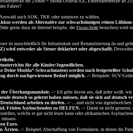
lfahrstrecke bis 250km = Skoda Octavia o.ä., Einzelfahrstrecke ab 2
 der Fahrer?
ie Auswahl auch AOK, TKK oder sonstwen zu wählen.
 Akkus werden als Alternative zur schwachsinnigen reinen Lithiu
itte gerne dazu im Internet beisplw. die
Focus-Seite
besuchen) wird mo
uer ist ausschließlich für Infrastrukutr und Renaturisierung da und geht
 wird entweder als Steuer deklariert oder abgeschafft.
Desweitere
tikeln.
unterrichts für alle Kinder/Jugendlichen.
ficke Deine Mudda“-Schwachmaten) werden nach festgestellter Schu
ng durch nachgewiesenen Bedarf möglich.
-> Beispiele: SUV/Gelän
“ der Überhangsmandate.
-> Ich gehe davon aus, daß jeder weiß, wie
ende deutsch so gelernt haben müssen, daß sie sich auf deutsch v
 Deutschland arbeiten zu dürfen.
-> …und nicht von irgendwelchen
etzl. Fristen Asylsuchenden zu HELFEN.
-> Damit ist nicht gemeint,
stellen, welche er gar nicht lesen kann oder afrikanischen Asylsuche
n müssen.
ten Euro.
on Ärzten.
-> Beispiel: Abschaffung von Formularen, in denen die Pat