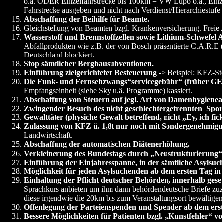
o.ä. ODER Einzelfahrstrecke bis 100km = VW Lupo o.ä., Einze
Fahrstrecke ausgeben und nicht nach Verdienst/Hierarchiestufe
Abschaffung der Beihilfe für Beamte.
Gleichstellung von Beamten bzgl. Krankenversicherung. Fre
Wasserstoff und Brennstoffzellen sowie Lithium-Schwefel
Abfallprodukten wie z.B. der von Bosch präsentierte C.A.R.E (b
Deutschland blockiert.
Stop sämtlicher Bergbausubventionen.
Einführung zielgerichteter Besteuerung
-> Beispiel: KFZ-Ste
Die Funk- und Fernsehzwangs“servicegebühr“ (früher GEZ)
Empfangseinheit (siehe Sky u.ä. Programme) kassiert.
Abschaffung von Steuern auf jegl. Art von Damenhygienear
Zwingender Besuch des nicht geschlechtergetrennten Sport
Gewalttäter (physiche Gewalt betreffend, nicht „Ey, ich 
Zulassung von KFZ ü. 1,8t nur noch mit Sondergenehmigu
Landwirtschaft.
Abschaffung der automatischen Diätenerhöhung.
Verkleinerung des Bundestags durch „Neustrukturierung
Einführung der Einjahresspanne, in der sämtliche Asylsuch
Möglichkeit für jeden Asylsuchenden ab dem ersten Tag in
Einhaltung der Pflicht deutscher Behörden, innerhalb ges
Sprachkurs anbieten um ihm dann behördendeutsche Briefe zuzu
diese irgendwie die 20km bis zum Veranstaltungsort bewältige
Offenlegung der Parteienspenden und Spender ab dem ers
Bessere Möglichkeiten für Patienten bzgl. „Kunstfehler“ v