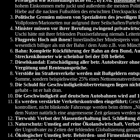
Privilegien wie Rentenansprüche etc. , b) Evtl.
Bastonade
e
hohem Einkommen mehr juckt und außerdem die meisten Politike
Hiebe auf die nackten Fußsohlen des erwischten Dreckspacks d
Politische Gremien müssen von Spezialisten des jeweiligen 
Vollpfosten/Marionetten nur aufgrund ihrer Seilschaften/Parte
Minister müssen vor ihrer Berufung zwingend privatwirtscha
Uschi hätte mit ihrer fehlenden Praxiserfahrung niemals Leiter
Flugpreis: Hoch mit ihnen!
Innerländischer Mindestpreis von 
wesentlich billiger als mit der Bahn / dem Auto z.B. von Münch
Bahn: Komplette Rückführung der Bahn an den Bund, Auflös
Streckenkilometer wie scheinbar bei der DB beliebt.
Dieselskandal: Entschädigung aller betr. Autobesitzer ohn
Vergütung und Rentenansprüche.
Verstöße im Straßenverkehr werden mit Bußgeldern ent
Summe, sondern beispielsweise 25% eines Nettomonatsverdiens
Die Schuld für Geschwindigkeitsübertretungen liegen nich
gehabt – ist er halt dran.
Die Geschwindigkeit auf deutschen Autobahnen wird auf 16
Es werden verstärkte Verkehrskontrollen eingeführt;
Gesch
kontrolliert, nicht blinkende Fahrzeuge werden beim dritten „N
dem Nutzer natürlich eine angemessene Zeit gelassen werden s
Tierwohl: Verbot der Massentierhaltung incl. Schließung d
Naturschutz: Umstieg auf reine Ökolandwirtschaft, Verbot
der Urgroßvater zu Zeiten der fehlenden Globalisierung gemacht
Ökologischer Umstieg betr. Behörden- und Firmenfahrzeug