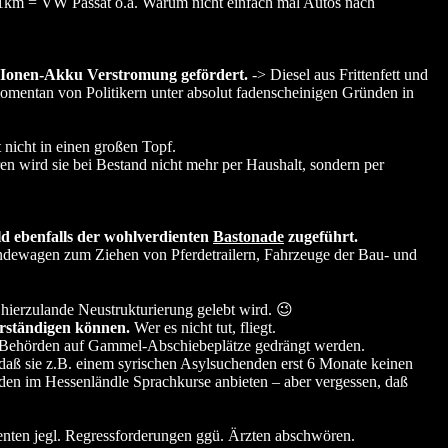
51km = VW Passat o.ä. Warum nicht einfach mal Autos nach
m-Ionen-Akku Verstromung gefördert.
-> Diesel aus Frittenfett und
mentan von Politikern unter absolut fadenscheinigen Gründen in
 nicht in einen großen Topf.
n wird sie bei Bestand nicht mehr per Haushalt, sondern per
ld ebenfalls der wohlverdienten
Bastonade
zugeführt.
dewagen zum Ziehen von Pferdetrailern, Fahrzeuge der Bau- und
 hierzulande Neustrukturierung gelebt wird. 😉
erständigen können.
Wer es nicht tut, fliegt.
 Behörden auf Gammel-Abschiebeplätze gedrängt werden.
 daß sie z.B. einem syrischen Asylsuchenden erst 6 Monate keinen
nden im Hessenländle Sprachkurse anbieten – aber vergessen, daß
ienten jegl. Regressforderungen ggü. Ärzten abschwören.