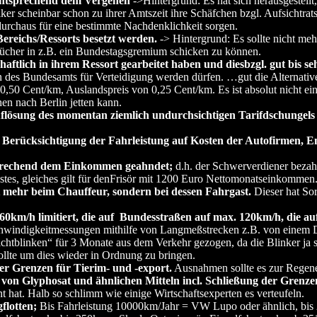
ntsprechend dem Vergehen
->Hintergrund: Es hat sich herausgestellt
r scheinbar schon zu ihrer Amtszeit ihre Schäfchen bzgl. Aufsichtrat
urchaus für eine bestimmte Nachdenklichkeit sorgen.
Bereichs/Ressorts besetzt werden.
-> Hintergrund: Es sollte nicht m
ibücher in z.B. ein Bundestagsgremium schicken zu können.
ftlich in ihrem Ressort gearbeitet haben und diesbzgl. gut bis se
in des Bundesamts für Verteidigung werden dürfen. …gut die Alternativen
0,50 Cent/km, Auslandspreis von 0,25 Cent/km. Es ist absolut nicht ei
en nach Berlin jetten kann.
ung des momentan ziemlich undurchsichtigen Tarifdschungels – ei
e Berücksichtigung der Fahrleistung auf Kosten der Autofirmen, En
sprechend dem Einkommen geahndet;
d.h. der Schwerverdiener bezah
tes, gleiches gilt für denFrisör mit 1200 Euro Nettomonatseinkommen
t mehr beim Chauffeur, sondern bei dessen Fahrgast.
Dieser hat Sor
0km/h limitiert, die auf Bundesstraßen auf max. 120km/h, die a
windigkeitmessungen mithilfe von Langmeßstrecken z.B. von einem Do
ichtblinken“ für 3 Monate aus dem Verkehr gezogen, da die Blinker ja s
ollte um dies wieder in Ordnung zu bringen.
er Grenzen für Tierim- und -export.
Ausnahmen sollte es zur Regene
 von Glyphosat und ähnlichen Mitteln incl. Schließung der Grenz
 hat. Halb so schlimm wie einige Wirtschaftsexperten es verteufeln.
flotten;
Bis Fahrleistung 10000km/Jahr = VW Lupo oder ähnlich, bis