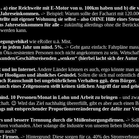
a) eine Reichweite mit E-Motor von u. 100km haben und b) die vo
n Jahreseinkommen.
-> Beispiel: Warum sollte der Facharzt mit 120.0
llte mit eigener Wohnung sie selbst – also OHNE Hilfe eines Steue
as Jahreseinkommen für alle
– zukünftig allerdings ohne die Berücks
m werden kann.
wegungvehikel
wie eRoller u.ä. Mist.
ur in jedem Jahr um mind. 5%.
-> Geht ganz einfach: Fahrpläne mass
gen Öko-resistenten Personen noch nicht angekommen zu sein. Wirtscha
unden/Geschäftsreisenden „senken“ (hierbei lacht sich der Autor 
 und im Internet.
Andere Länder können es auch, ergo könnte man au
r Hooligans und ähnliches Gesindel.
Sollen die sich mal ordentlich
 auch Rausschmiß bei ungebührlichem Verhalten ggü. dem Bürger.
h eines Zeitgenossen stellt keinen tätlichen Angriff dar und gehö
 mind. 10 Personen/Monat in Lohn und Arbeit zu bringen
– und zwar
schaft. 😉 Wird das Ziel nachhaltig übererfüllt, gibt es aber auch einen 
dings mit entsprechender Proportionsveränderung der dafür zur Ve
s und bessere Trennung durch die Müllentsorgungsfirmen.
-> Soll
Jahren vorhanden. Aber solange die Industrie von unseren lieben Behörd
aum auch?
ve Firmen.
-> Hintergrund: Diese sorgen für ca. 40% des Stromverbrauch