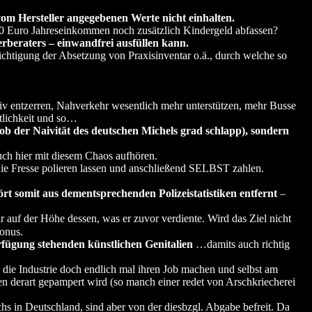
m Hersteller angegebenen Werte nicht einhalten.
00 Euro Jahreseinkommen noch zusätzlich Kindergeld abfassen?
rberaters – einwandfrei ausfüllen kann.
ichtigung der Absetzung von Praxisinventar o.ä., durch welche so
iv entzerren, Nahverkehr wesentlich mehr unterstützen, mehr Busse
ftlichkeit und so…
ob der Naivität des deutschen Michels grad schlapp), sondern
ch hier mit diesem Chaos aufhören.
 die Fresse polieren lassen und anschließend SELBST zahlen.
rt somit aus dementsprechenden Polizeistatistiken entfernt
–
 auf der Höhe dessen, was er zuvor verdiente. Wird das Ziel nicht
Bonus.
rfügung stehenden künstlichen Genitalien
…damits auch richtig
 die Industrie doch endlich mal ihren Job machen und selbst am
en derart gepampert wird (so manch einer redet von Arschkriecherei
s in Deutschland, sind aber von der diesbzgl. Abgabe befreit. Da