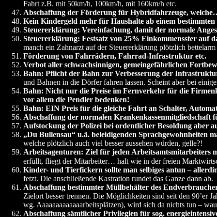
Fahrt z.B. mit 50km/h, 100km/h, mit 160km/h etc.
Abschaffung der Förderung für Hybridfahrzeuge, welche… 
Kein Kindergeld mehr für Haushalte ab einem bestimmte
Steuererklärung: Vereinfachung, damit der normale Angeste
Steuererklärung: Festsatz von 25% Einkommensster auf d
manch ein Zahnarzt auf der Steuererklärung plötzlich bettelar
Förderung von Fahrrädern, Fahrrad-Infrastruktur etc.
Verbot aller schwachsinnigen, gemeingefährlichen Fortbe
Bahn: Pflicht der Bahn zur Verbesserung der Infrastrukt
und Bahnen in die Dörfer fahren lassen. Scheint aber bei eini
Bahn: Nicht nur die Preise im Fernverkehr für die Firmenk
vor allem die Pendler bedenken!
Bahn: EIN Preis für die gleiche Fahrt an Schalter, Automat
Abschaffung der normalen Krankenkassenmitgliedschaft fü
Aufstockung der Polizei bei ordentlicher Besoldung aber
„Du Bullensau“ u.ä. beleidigenden Sprachgewohnheiten manc
welche plötzlich auch viel besser aussehen würden, gelle?!
Arbeitsagenturen: Ziel für jeden Arbeitsamtsmitarbeiters
erfüllt, fliegt der Mitarbeiter… halt wie in der freien Marktwirt
Kinder- und Tierfickern sollte man selbiges antun – aller
fetzt. Die anschließende Kastration rundet das Ganze dann ab.
Abschaffung bestimmter Müllbehälter des Endverbraucher
Zielort besser trennen. Die Möglichkeiten sind seit den 90’er 
wg. Aaaaaaaaaaaaarbeitsplätzen), wird sich da nichts tun – w
Abschaffung sämtlicher Privilegien für sog. energieintensi