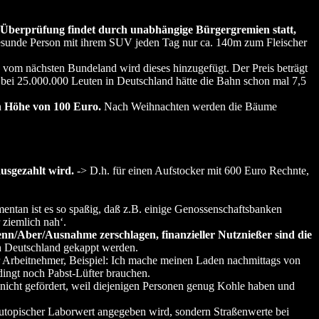
 Überprüfung findet durch unabhängige Bürgergremien statt,
 gesunde Person mit ihrem SUV jeden Tag nur ca. 140m zum Fleischer
om nächsten Bundeland wird dieses hinzugefügt. Der Preis beträgt
bei 25.000.000 Leuten in Deutschland hätte die Bahn schon mal 7,5
n Höhe von 100 Euro.
Nach Weihnachten werden die Bäume
ausgezahlt wird.
-> D.h. für einen Aufstocker mit 600 Euro Rechnte,
entan ist es so spaßig, daß z.B. einige Genossenschaftsbanken
ziemlich nah‘.
nn/Aber/Ausnahme zerschlagen, finanzieller Nutznießer sind die
h Deutschland gekappt werden.
r Arbeitnehmer, Beispiel: Ich mache meinen Laden nachmittags von
dingt noch Pabst-Lüfter brauchen.
nicht gefördert, weil diejenigen Personen genug Kohle haben und
n utopischer Laborwert angegeben wird, sondern Straßenwerte bei